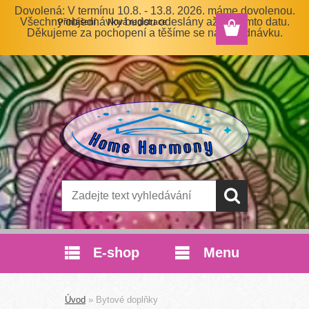
Dovolená: V termínu 10.8. - 13.8. 2026. máme dovolenou.
Všechny objednávky budou odeslány až po tomto datu.
Přihlášení
Nová registrace
Děkujeme za pochopení a těšíme se na objednávku.
E-shop
Menu
Úvod
»
Bytové doplňky