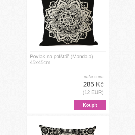
Povlak na polštář (Mandala)
45x45cm
naše cena
285 Kč
(12 EUR)