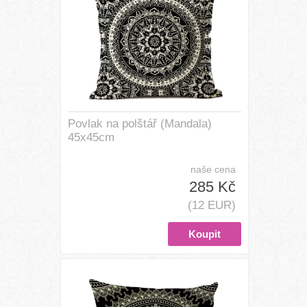
Povlak na polštář (Mandala)
45x45cm
naše cena
285 Kč
(12 EUR)