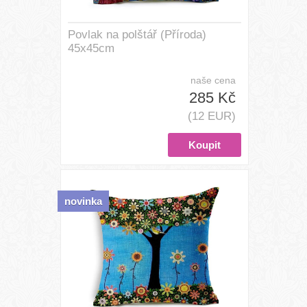
Povlak na polštář (Příroda)
45x45cm
naše cena
285 Kč
(12 EUR)
novinka