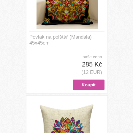
Povlak na polštář (Mandala)
45x45cm
naše cena
285 Kč
(12 EUR)