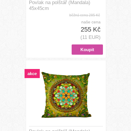
Povlak na polštář (Mandala)
45x45cm
běžná cena
285 Kč
naše cena
255 Kč
(11 EUR)
akce