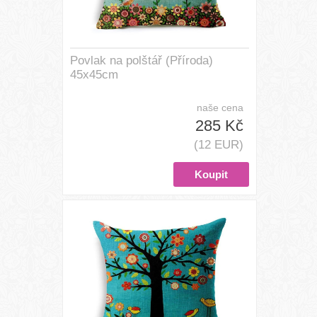
Povlak na polštář (Příroda)
45x45cm
naše cena
285 Kč
(12 EUR)