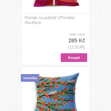
Povlak na polštář (Příroda)
45x45cm
naše cena
285 Kč
(12 EUR)
novinka