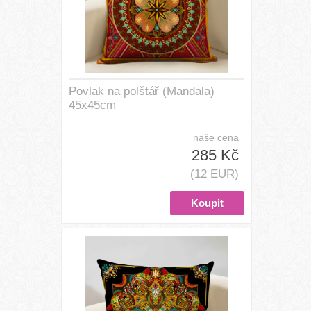
Povlak na polštář (Mandala)
45x45cm
naše cena
285 Kč
(12 EUR)