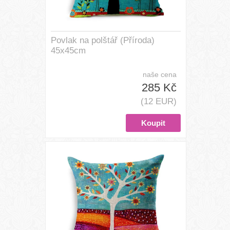
Povlak na polštář (Příroda)
45x45cm
naše cena
285 Kč
(12 EUR)