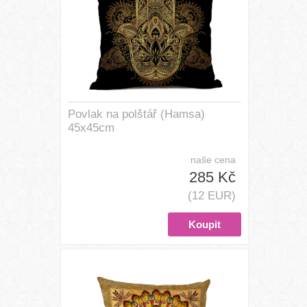
Povlak na polštář (Hamsa)
45x45cm
naše cena
285 Kč
(12 EUR)