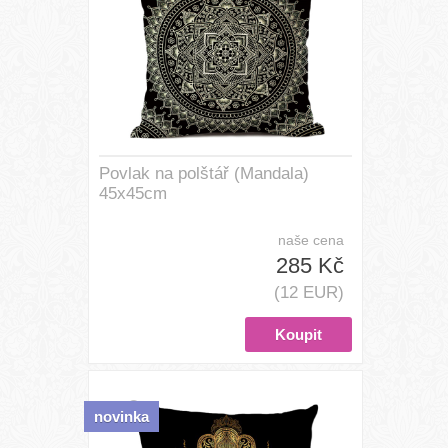
Povlak na polštář (Mandala)
45x45cm
naše cena
285 Kč
(12 EUR)
novinka