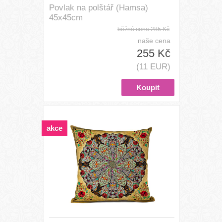
Povlak na polštář (Hamsa)
45x45cm
běžná cena
285 Kč
naše cena
255 Kč
(11 EUR)
akce