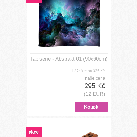
Tapisérie - Abstrakt 01 (90x60cm)
běžná cena
325 Kč
naše cena
295 Kč
(12 EUR)
akce