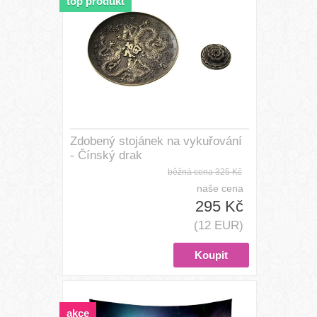
top produkt
Zdobený stojánek na vykuřování
- Čínský drak
běžná cena
325 Kč
naše cena
295 Kč
(12 EUR)
akce