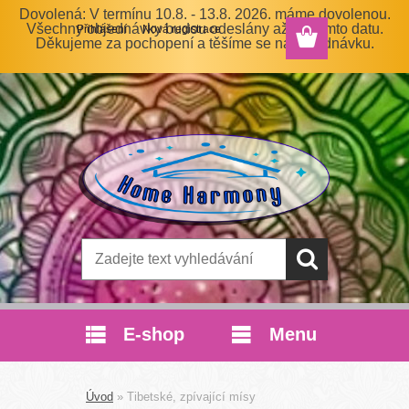
Dovolená: V termínu 10.8. - 13.8. 2026. máme dovolenou.
Všechny objednávky budou odeslány až po tomto datu.
Přihlášení
Nová registrace
Děkujeme za pochopení a těšíme se na objednávku.
E-shop
Menu
Úvod
»
Tibetské, zpívající mísy