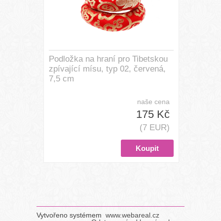
Podložka na hraní pro Tibetskou
zpívající mísu, typ 02, červená,
7,5 cm
naše cena
175 Kč
(7 EUR)
Vytvořeno systémem
www.webareal.cz