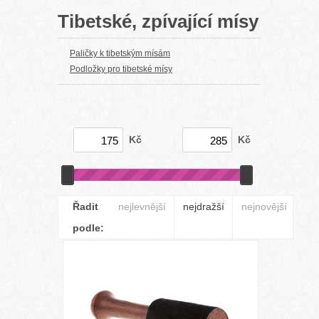
Tibetské, zpívající mísy
Paličky k tibetským mísám
Podložky pro tibetské mísy
Kč
Kč
Řadit
nejlevnější
nejdražší
nejnovější
podle: