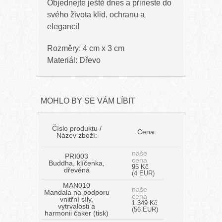
Objednejte ještě dnes a přineste do
svého života klid, ochranu a
eleganci!
Rozměry: 4 cm x 3 cm
Materiál: Dřevo
MOHLO BY SE VÁM LÍBIT
Číslo produktu /
Cena:
Název zboží:
naše
PRI003
cena
Buddha, klíčenka,
95 Kč
dřevěná
(4 EUR)
MAN010
naše
Mandala na podporu
cena
vnitřní síly,
1 349 Kč
vytrvalosti a
(56 EUR)
harmonii čaker (tisk)