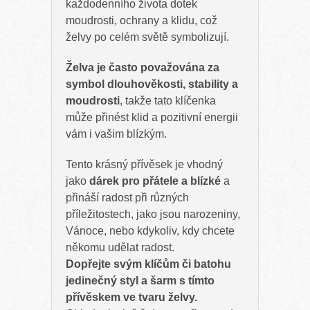
každodenního života dotek
moudrosti, ochrany a klidu, což
želvy po celém světě symbolizují.
Želva je často považována za
symbol dlouhověkosti, stability a
moudrosti
, takže tato klíčenka
může přinést klid a pozitivní energii
vám i vašim blízkým.
Tento krásný přívěsek je vhodný
jako
dárek pro přátele a blízké
a
přináší radost při různých
příležitostech, jako jsou narozeniny,
Vánoce, nebo kdykoliv, kdy chcete
někomu udělat radost.
Dopřejte svým klíčům či batohu
jedinečný styl a šarm s tímto
přívěskem ve tvaru želvy.