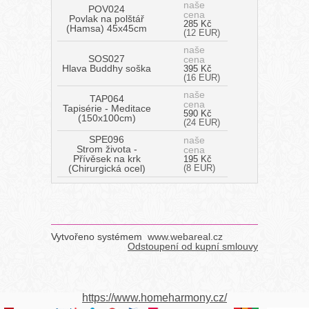
naše
POV024
cena
Povlak na polštář
285 Kč
(Hamsa) 45x45cm
(12 EUR)
naše
SOS027
cena
Hlava Buddhy soška
395 Kč
(16 EUR)
naše
TAP064
cena
Tapisérie - Meditace
590 Kč
(150x100cm)
(24 EUR)
SPE096
naše
Strom života -
cena
Přívěsek na krk
195 Kč
(Chirurgická ocel)
(8 EUR)
Vytvořeno systémem
www.webareal.cz
Odstoupení od kupní smlouvy
https://www.homeharmony.cz/