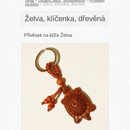
Úvod
»
Ostatní zboží, příslušenství
»
Přívěsky
na klíče
»
Želva, klíčenka, dřevěná
Želva, klíčenka, dřevěná
Přívěsek na klíče Želva