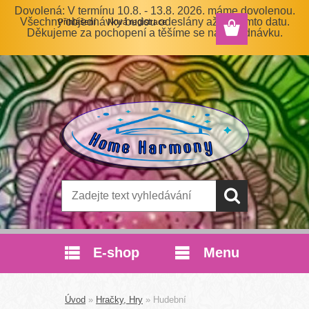
Dovolená: V termínu 10.8. - 13.8. 2026. máme dovolenou.
Všechny objednávky budou odeslány až po tomto datu.
Přihlášení
Nová registrace
Děkujeme za pochopení a těšíme se na objednávku.
E-shop
Menu
Úvod
»
Hračky, Hry
»
Hudební